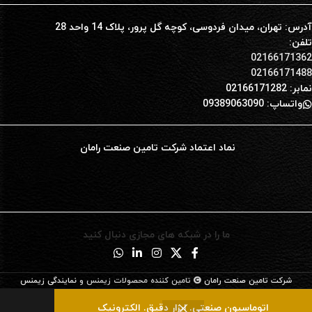
آدرس: تهران، میدان فردوسی، کوچه گل پرور، پلاک 14 واحد 28
تلفن:
02166171362
02166171488
نمابر: 02166171282
واتساپ: 09389063090
نماد اعتماد شرکت تامین صنعت رامان
ما را در شبکه های مجازی دنبال کنید
شرکت تامین صنعت رامان
تامین کننده محصولات زیمنس و
نمایندگی زیمنس
0
اتوماسیون صنعتی. ابزار دقیق. الکترونیک