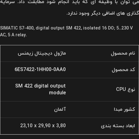
می توان با وظیفه ای که باید انجام شود مطابقت داد. سرمایه
گذاری های اضافی دیگر وجود ندارد.
SIMATIC S7-400, digital output SM 422, isolated 16 DO; 5..230 V
AC, 5 A relay.
نام محصول
ماژول دیجیتال زیمنس
کد محصول
6ES7422-1HH00-0AA0
SM 422 digital output
نوع CPU
module
کشور مبدا
آلمان
ابعاد بسته بندی
23,10 x 29,90 x 3,80