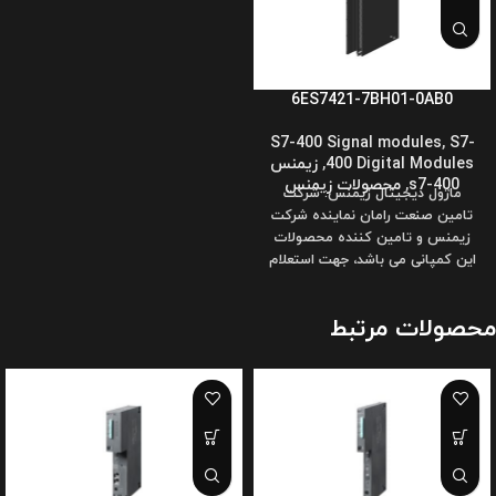
6ES7421-7BH01-0AB0
S7-400 Signal modules
,
S7-
400 Digital Modules
,
زیمنس
s7-400
,
محصولات زیمنس
ماژول دیجیتال زیمنس: شرکت
تامین صنعت رامان نماینده شرکت
زیمنس و تامین کننده محصولات
این کمپانی می باشد، جهت استعلام
قیمت،
محصولات مرتبط