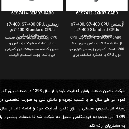
6ES7414-3EM07-0AB0
6ES7412-2XK07-0AB0
زیمنس s7-400
,
S7-400 CPU
,
زیمنس s7-400
,
S7-400 CPU
,
,
s7-400 Standard CPUs
,
s7-400 Standard CPUs
محصولات زیمنس
محصولات زیمنس
6ES7412-2XK07-0AB0 یک CPU
CPU زیمنس: شرکت تامین صنعت
از خانواده PLC زیمنس سری S7-
رامان نماینده شرکت زیمنس و
1200 است. کمپانی زیمنس دارای دو
تامین کننده محصولات این کمپانی
نوع CPU با عملکرد مختلف برای
می باشد، جهت استعلام قیمت،
شرکت تامین صنعت رامان فعالیت خود را از سال 1393 در صنعت برق آغاز
نمود. در طی سال ها با کسب تجربه و دانش فنی به صورت تخصصی در
زمینه اتوماسیون صنعتی و ابزار دقیق فعالیت خود را ادامه داد. در سال
1399 این مجموعه فروشگاهی تبدیل به شرکت شد تا خدمات بیشتری را
به مشتریان ارائه کند