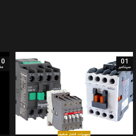
10
01
سپتامبر
مه
تجهیزات فشار ضعیف