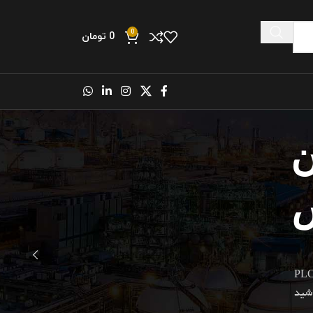
0
0
تومان
ن
س
اشید