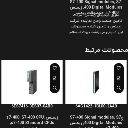
S7-400 Signal modules
,
S7-
400 Digital Modules
,
زیمنس
s7-400
,
محصولات زیمنس
ماژول دیجیتال زیمنس: شرکت
تامین صنعت رامان نماینده شرکت
زیمنس و تامین کننده محصولات
این کمپانی می باشد، جهت استعلام
قیمت،
محصولات مرتبط
6ES7416-3ES07-0AB0
6AG1422-1BL00-2AA0
S7-
,
S7-400 Signal modules
زیمنس s7-400
,
S7-400 CPU
,
400 Digital Modules
,
زیمنس
s7-400 Standard CPUs
,