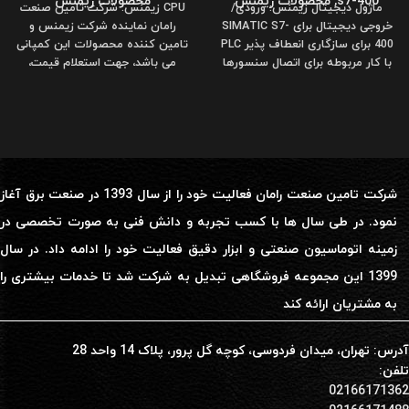
s7-400
,
محصولات زیمنس
محصولات زیمنس
ماژول دیجیتال زیمنس: ورودی/
CPU زیمنس: شرکت تامین صنعت
خروجی دیجیتال برای SIMATIC S7-
رامان نماینده شرکت زیمنس و
400 برای سازگاری انعطاف پذیر PLC
تامین کننده محصولات این کمپانی
با کار مربوطه برای اتصال سنسورها
می باشد، جهت استعلام قیمت،
و
مشاوره
شرکت تامین صنعت رامان فعالیت خود را از سال 1393 در صنعت برق آغاز
نمود. در طی سال ها با کسب تجربه و دانش فنی به صورت تخصصی در
زمینه اتوماسیون صنعتی و ابزار دقیق فعالیت خود را ادامه داد. در سال
1399 این مجموعه فروشگاهی تبدیل به شرکت شد تا خدمات بیشتری را
به مشتریان ارائه کند
آدرس: تهران، میدان فردوسی، کوچه گل پرور، پلاک 14 واحد 28
تلفن:
02166171362