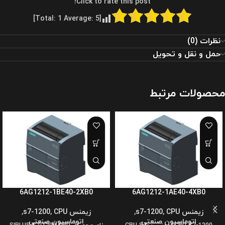
Click to rate this post!
]
1
Average:
5
[Total:
نظرات (0)
حمل و نقل و تحویل
محصولات مرتبط
6AG1212-1BE40-2XB0
6AG1212-1AE40-4XB0
زیمنس s7-1200
CPU
,
,
زیمنس s7-1200
CPU
,
,
اتوماسیون صنعتی
اتوماسیون صنعتی