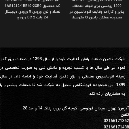
CPU S7-1200 زیمنس: CPU S7-
نام محصول SIPLUS S7-1200 CPU
1200 زیمنس برای انجام انعطاف
کد محصول 6AG1212-1BE40-2XB0
پذیر و کارآمد وظایف اتوماسیون در
تعداد و نوع ورودی 8 ورودی دیجیتال
محدوده عملکرد پایین تا متوسط،
24 ولت DC 2 ورودی
شرکت تامین صنعت رامان فعالیت خود را از سال 1393 در صنعت برق آغاز
نمود. در طی سال ها با کسب تجربه و دانش فنی به صورت تخصصی در
زمینه اتوماسیون صنعتی و ابزار دقیق فعالیت خود را ادامه داد. در سال
1399 این مجموعه فروشگاهی تبدیل به شرکت شد تا خدمات بیشتری را
به مشتریان ارائه کند
آدرس: تهران، میدان فردوسی، کوچه گل پرور، پلاک 14 واحد 28
تلفن:
02166171362
02166171488