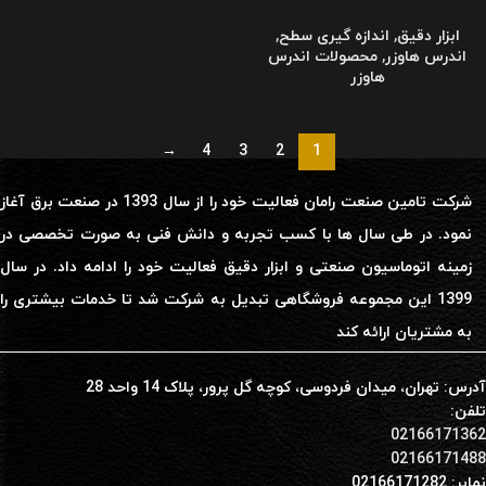
ابزار دقیق
,
اندازه گیری سطح
,
اندرس هاوزر
,
محصولات اندرس
هاوزر
→
4
3
2
1
شرکت تامین صنعت رامان فعالیت خود را از سال 1393 در صنعت برق آغاز
نمود. در طی سال ها با کسب تجربه و دانش فنی به صورت تخصصی در
زمینه اتوماسیون صنعتی و ابزار دقیق فعالیت خود را ادامه داد. در سال
1399 این مجموعه فروشگاهی تبدیل به شرکت شد تا خدمات بیشتری را
به مشتریان ارائه کند
آدرس: تهران، میدان فردوسی، کوچه گل پرور، پلاک 14 واحد 28
تلفن:
02166171362
02166171488
نمابر: 02166171282