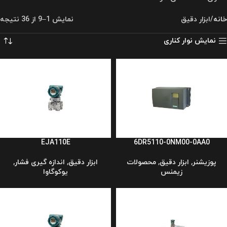
خانه
ابزار دقیق
نمایش 1–9 از 36 نتیجه
نمایش نوار کناری
EJA110E
6DR5110-0NM00-0AA0
پوزیشنر
,
ابزار دقیق
,
محصولات
ابزار دقیق
,
اندازه گیری فشار
,
زیمنس
یوکوگاوا