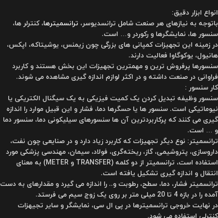
انواع ابزار دقیق:
باتوجه به نیازهای هر صنعت شامل ترانسدیوسر،
ترانسمیترها
، کنترلر ها،
سنسور ها، نمایشگرها و رکوردر و… است.
در زمینه این تجهیزات کمپانی های بزرگی چون زیمنس، یوشیتاکه، اپکس،
هانیول، یوکوگاوا فعالیت دارند.
سنسورها پرفروش ترین و مهمترین تجهیزات این بخش هستند و کاربرد
فراوانی در صنعت داشته و در اکثر لوازم اندازه گیری مشاهده می شوند.
کار سنسور :
سنسور وظیفه تبدیل کردن یک کمیت فیزیکی به یک سیگنال الکتریکی یا
نیوماتیکی است. سنسور ها یا حسگرها دما، فشار و این قبیل موارد را اندازه
گیری می کنند که پرکاربردترین آن ها سنسورهای سیلیکونی دما، سنسور دما
و … است.
ترانسمیتر
: نوع دیگر تجهیزات که کاربرد زیاد دارد و در صنایعی چون نفت،
داروسازی، پتروشیمی، گاز، ریخته‌گری، فولاد، سیمان، مهندسی پزشکی مورد
استفاده است، ترانسمیتر از دو کلمه (TRANSFER و METER) به معنای
انتقال و اندازه گیری تشکیل یافته است.
ترانسمیتر فشار، دما، سطح، رطوبت و.. را اندازه می گیرد و مقدارهای به دست
آمده را در بازه 4 تا 20 میلی متر بر روی یک زوج سیم می فرستد.
در نهایت خروجی ترانسمیترها در پی ال سی، نمایشگر و سایر تجیهزات
کنترلی استفاده می شود.