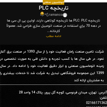
اتوماسیون صنعتی
تاریخچه PLC
0
ramanco
تاریخچه PLC: PLC ها تاریخچه کوتاهی دارند، اولین پی ال سی ها
در دهه 70 ﺑﺮاي اﺳﺘﻔﺎده در ﺻﻨﻌﺖ اﺗﻮﻣﺒﻴﻞ ﺳﺎزي ﻃﺮاﺣﻲ ﺷﺪ. معمولاً
کارخانه...
ادامه مطلب
شرکت تامین صنعت رامان فعالیت خود را از سال 1393 در صنعت برق آغاز
نمود. در طی سال ها با کسب تجربه و دانش فنی به صورت تخصصی در
زمینه اتوماسیون صنعتی و ابزار دقیق فعالیت خود را ادامه داد. در سال
1399 این مجموعه فروشگاهی تبدیل به شرکت شد تا خدمات بیشتری را
به مشتریان ارائه کند
آدرس: تهران، میدان فردوسی، کوچه گل پرور، پلاک 14 واحد 28
تلفن:
02166171362