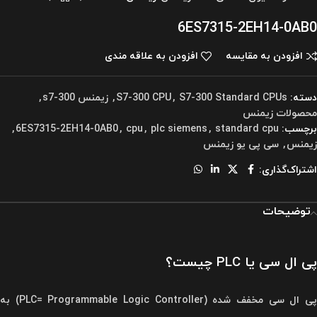
6ES7315-2EH14-0AB0
افزودن به مقایسه
افزودن به علاقه مندی
دسته:
S7-300 Standard CPUs
,
S7-300 CPU
,
زیمنس s7-300
,
محصولات زیمنس
برچسب:
standard cpu
,
plc siemens
,
cpu
,
6ES7315-2EH14-0AB0
,
زیمنس
,
سی پی یو زیمنس
اشتراک‌گذاری:
توضیحات
پی ال سی یا PLC چیست؟
پی ال سی مخفف شده (PLC= Programmable Logic Controller) به