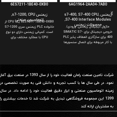
6ES7211-1BE40-0XB0
6AG1964-2AA04-7AB0
زیمنس s7-400
,
S7-400 CPU
,
زیمنس s7-1200
CPU
,
,
S7-400 Interface Modules
,
اتوماسیون صنعتی
6ES7211-1BE40-0XB0 یک CPU از
محصولات زیمنس
ماژول دیجیتال زیمنس: ورودی/
خانواده PLC زیمنس سری S7-1200
خروجی دیجیتال برای SIMATIC S7-
است. کمپانی زیمنس دارای دو نوع
400 برای سازگاری انعطاف پذیر PLC
CPU با عملکرد مختلف برای
با کار مربوطه برای اتصال سنسورها
و
شرکت تامین صنعت رامان فعالیت خود را از سال 1393 در صنعت برق آغاز
نمود. در طی سال ها با کسب تجربه و دانش فنی به صورت تخصصی در
زمینه اتوماسیون صنعتی و ابزار دقیق فعالیت خود را ادامه داد. در سال
1399 این مجموعه فروشگاهی تبدیل به شرکت شد تا خدمات بیشتری را
به مشتریان ارائه کند