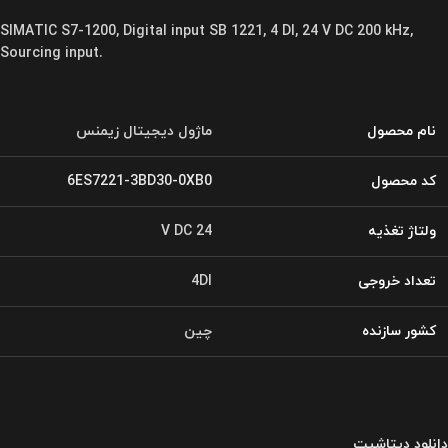
SIMATIC S7-1200, Digital input SB 1221, 4 DI, 24 V DC 200 kHz,
Sourcing input.
نام محصول
ماژول دیجیتال زیمنس
کد محصول
6ES7221-3BD30-0XB0
ولتاژ تغذیه
24 V DC
تعداد خروجی
4DI
کشور سازنده
چین
دانلود دیتاشیت