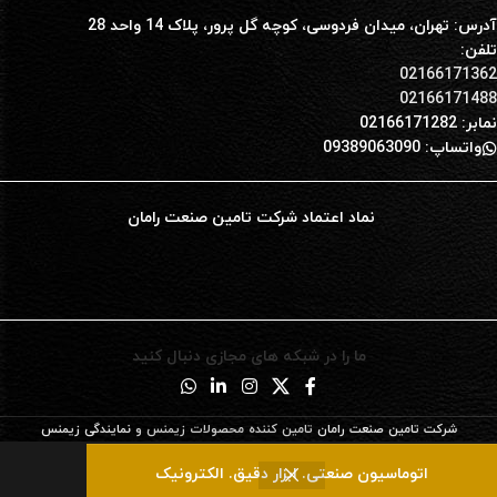
آدرس: تهران، میدان فردوسی، کوچه گل پرور، پلاک 14 واحد 28
تلفن:
02166171362
02166171488
نمابر: 02166171282
واتساپ: 09389063090
نماد اعتماد شرکت تامین صنعت رامان
ما را در شبکه های مجازی دنبال کنید
شرکت تامین صنعت رامان
تامین کننده محصولات زیمنس و
نمایندگی زیمنس
0
اتوماسیون صنعتی. ابزار دقیق. الکترونیک
روشگاه
سبد خرید
ت علاقه‌مندی‌ها
حساب من