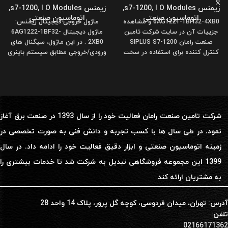
زیمنس s7-1200
I O Modules
,
,
زیمنس s7-1200
I O Modules
,
,
اتوماسیون صنعتی
اتوماسیون صنعتی
6AG1221-1BH32-4XB0 و مشاهده
ماژول خروجی دیجیتال زیمنس:
جزییات آن در سایت شرکت تامین
ماژول دیجیتال 6AG1222-1BF32-
صنعت رامان SIPLUS S7-1200
2XB0 . در این ماژول، سیگنال های
کنترل کننده برای استفاده در سخت
ورودی/خروجی مطابق سیستم باینری
ترین
کار می کنند(یعنی
شرکت تامین صنعت رامان فعالیت خود را از سال 1393 در صنعت برق آغاز
نمود. در طی سال ها با کسب تجربه و دانش فنی به صورت تخصصی در
زمینه اتوماسیون صنعتی و ابزار دقیق فعالیت خود را ادامه داد. در سال
1399 این مجموعه فروشگاهی تبدیل به شرکت شد تا خدمات بیشتری را
به مشتریان ارائه کند
آدرس: تهران، میدان فردوسی، کوچه گل پرور، پلاک 14 واحد 28
تلفن:
02166171362