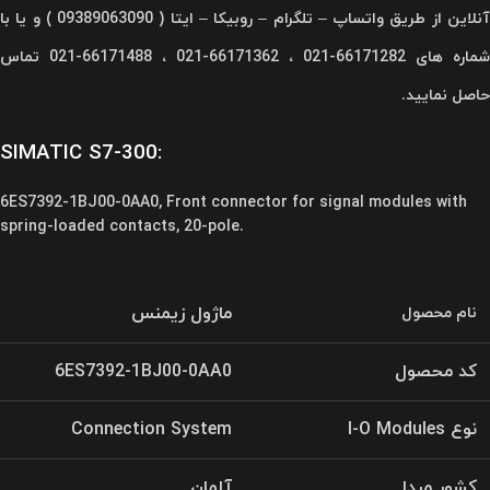
آنلاین از طریق واتساپ – تلگرام – روبیکا – ایتا ( 09389063090 ) و یا با
شماره های 66171282-021 ، 66171362-021 ، 66171488-021 تماس
حاصل نمایید.
SIMATIC S7-300:
6ES7392-1BJ00-0AA0, Front connector for signal modules with
spring-loaded contacts, 20-pole.
ماژول زیمنس
نام محصول
کد محصول
6ES7392-1BJ00-0AA0
نوع I-O Modules
Connection System
کشور مبدا
آلمان