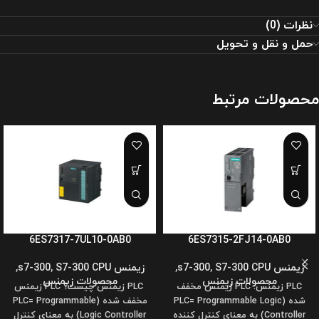
نظرات (0)
حمل و نقل و تحویل
محصولات مرتبط
6ES7317-7UL10-0AB0
6ES7315-2FJ14-0AB0
زیمنس s7-300
S7-300 CPU
,
,
زیمنس s7-300
S7-300 CPU
,
,
محصولات زیمنس
محصولات زیمنس
PLC زیمنس: PLC زیمنس مخفف
PLC زیمنس چیست؟ PLC زیمنس
شده (PLC= Programmable Logic
مخفف شده (PLC= Programmable
Controller) به معنای کنترل کننده
Logic Controller) به معنای کنترل