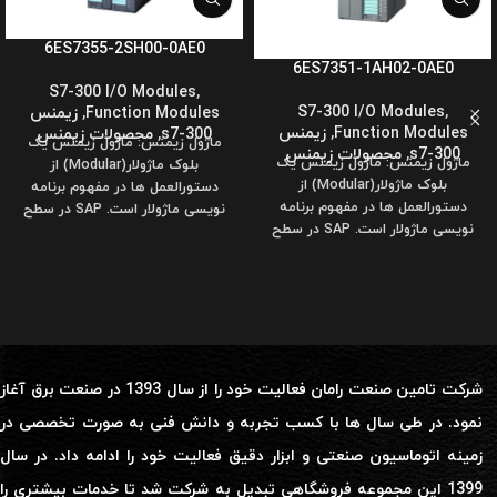
6ES7355-2SH00-0AE0
6ES7351-1AH02-0AE0
S7-300 I/O Modules
,
S7-300 I/O Modules
,
Function Modules
,
زیمنس
Function Modules
,
زیمنس
s7-300
,
محصولات زیمنس
ماژول زیمنس: ماژول زیمنس یک
s7-300
,
محصولات زیمنس
ماژول زیمنس: ماژول زیمنس یک
بلوک ماژولار(Modular) از
بلوک ماژولار(Modular) از
دستورالعمل ها در مفهوم برنامه
دستورالعمل ها در مفهوم برنامه
نویسی ماژولار است. SAP در سطح
نویسی ماژولار است. SAP در سطح
ریشه
ریشه
شرکت تامین صنعت رامان فعالیت خود را از سال 1393 در صنعت برق آغاز
نمود. در طی سال ها با کسب تجربه و دانش فنی به صورت تخصصی در
زمینه اتوماسیون صنعتی و ابزار دقیق فعالیت خود را ادامه داد. در سال
1399 این مجموعه فروشگاهی تبدیل به شرکت شد تا خدمات بیشتری را