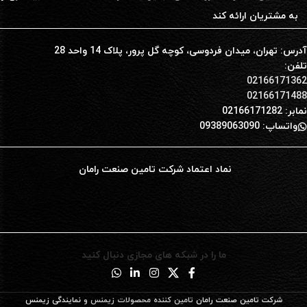
به مشتریان ارائه کند
آدرس: تهران، میدان فردوسی، کوچه گل پرور، پلاک 14 واحد 28
تلفن:
02166171362
02166171488
نمابر: 02166171282
واتساپ: 09389063090
نماد اعتماد شرکت تامین صنعت رامان
ما را در شبکه های مجازی دنبال کنید
شرکت تامین صنعت رامان
تامین کننده محصولات زیمنس و
نمایندگی زیمنس