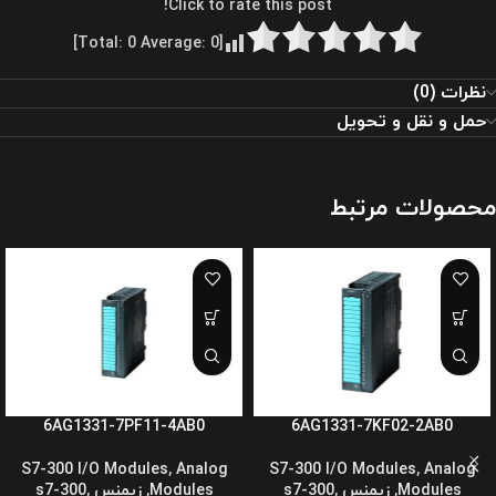
Click to rate this post!
]
0
Average:
0
[Total:
نظرات (0)
حمل و نقل و تحویل
محصولات مرتبط
6AG1331-7PF11-4AB0
6AG1331-7KF02-2AB0
S7-300 I/O Modules
,
Analog
S7-300 I/O Modules
,
Analog
Modules
,
زیمنس s7-300
,
Modules
,
زیمنس s7-300
,