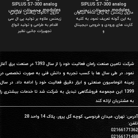
SIPLUS S7-300 analog
SIPLUS S7-300 analog
modules
,
محصولات زیمنس
modules
,
محصولات زیمنس
ماژول زیمنس: به زبان ساده میتوان
ماژول آنالوگ زیمنس: کمپانی
به این گونه تعریف نمود، به کلیه
زیمنس علاوه بر تولید پی ال سی
کارت های ورودی و خروجی دیجیتال
اقدام به طراحی و تولید انواع
و
تجهیزات جانبی نظیر
شرکت تامین صنعت رامان فعالیت خود را از سال 1393 در صنعت برق آغاز
نمود. در طی سال ها با کسب تجربه و دانش فنی به صورت تخصصی در
زمینه اتوماسیون صنعتی و ابزار دقیق فعالیت خود را ادامه داد. در سال
1399 این مجموعه فروشگاهی تبدیل به شرکت شد تا خدمات بیشتری را
به مشتریان ارائه کند
آدرس: تهران، میدان فردوسی، کوچه گل پرور، پلاک 14 واحد 28
تلفن:
02166171362
02166171488