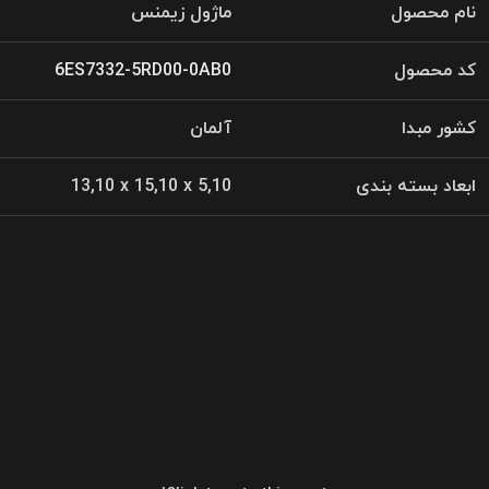
نام محصول
ماژول زیمنس
کد محصول
6ES7332-5RD00-0AB0
کشور مبدا
آلمان
ابعاد بسته بندی
13,10 x 15,10 x 5,10