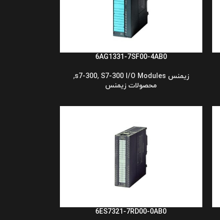
6AG1331-7SF00-4AB0
زیمنس s7-300
S7-300 I/O Modules
,
,
محصولات زیمنس
6ES7321-7RD00-0AB0