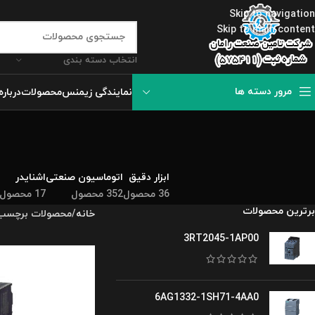
Skip to navigation
Skip to main content
انتخاب دسته بندی
مرور دسته ها
نمایندگی زیمنس
محصولات
درباره
ابزار دقیق
اتوماسیون صنعتی
اشنایدر
36 محصول
352 محصول
17 محصول
برترین محصولات
خانه
محصولات برچسب خورده 
3RT2045-1AP00
6AG1332-1SH71-4AA0