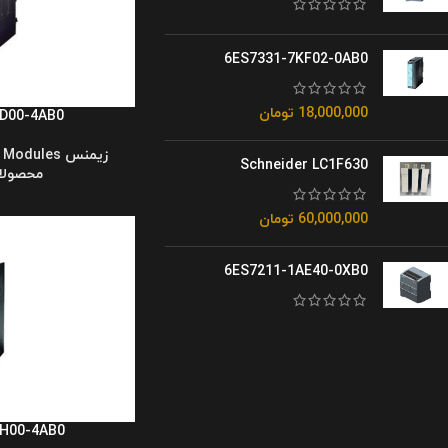
6ES7331-7KF02-0AB0
18,000,000
تومان
D00-4AB0
زیمنس s7-300
O Modules
Schneider LC1F630
محصولا
60,000,000
تومان
6ES7211-1AE40-0XB0
H00-4AB0