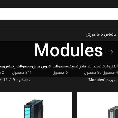
 ما
تماس با ما
آموزش
Modules
الکترونیک
تجهیزات فشار ضعیف
محصولات اندرس هاوزر
محصولات زیمنس
هید
4 محصول
86 محصول
6 محصول
241 محصول
2 محصول
“Modules”
نمایش
9
12