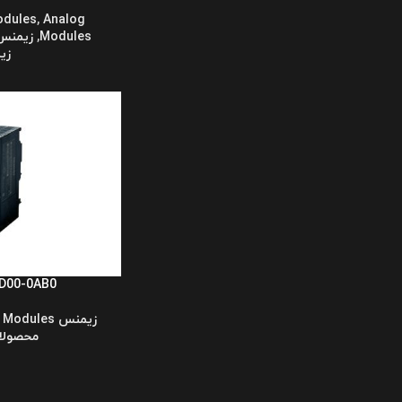
odules
,
Analog
Modules
,
زیمنس -400
زی
D00-0AB0
زیمنس s7-300
O Modules
محصولا