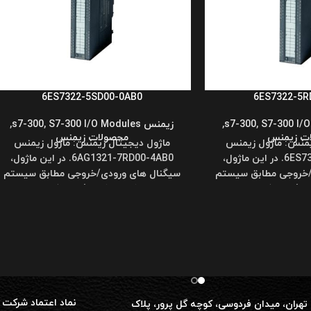
6ES7322-5SD00-0AB0
6ES7322-5R
S7-300 I/
,
,
زیمنس s7-300
S7-300 I/O Modules
,
,
ت زیمنس
محصولات زیمنس
یمنس: ماژول زیمنس
ماژول دیجیتال زیمنس: ماژول زیمنس
6ES7322-5RD00-0AB0. در این ماژول،
6AG1321-7RD00-4AB0. در این ماژول،
/خروجی مطابق سیستم
سیگنال های ورودی/خروجی مطابق سیستم
ند (یعنی فقط مقدار
باینری کار می کنند (یعنی فقط مقدار
نماد اعتماد شرکت 
تهران، میدان فردوسی، کوچه گل پرور، پلاک