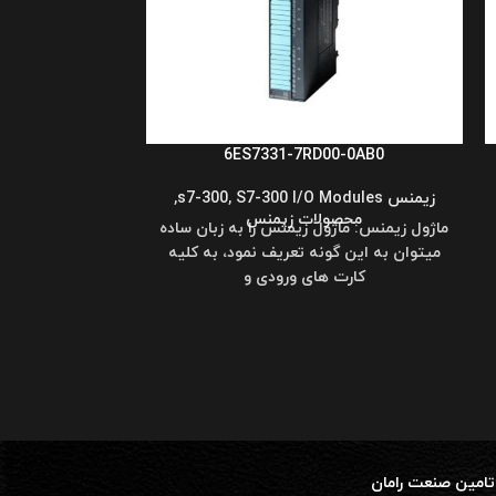
6ES7331-7RD00-0AB0
زیمنس s7-300
S7-300 I/O Modules
,
,
محصولات زیمنس
ماژول زیمنس: ماژول زیمنس را به زبان ساده
0-0AB0
میتوان به این گونه تعریف نمود، به کلیه
کارت های ورودی و
زیمنس s7-300
odules
محص
ماژول آنالوگ ز
خروجی برای کا
شیمیایی با خطر ا
تامین صنعت رامان