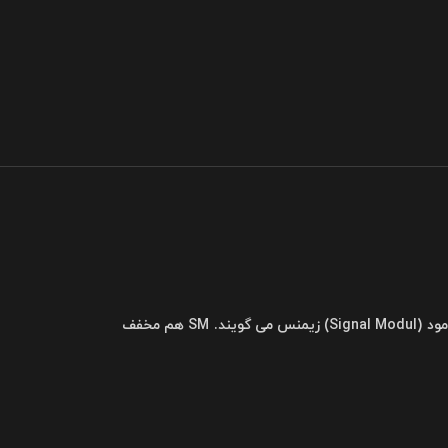
ماژول زیمنس را به زبان ساده میتوان به این گونه تعریف نمود، به کلیه کارت های ورودی و خروجی دیجیتال و آنالوگ را ماژول SM و به عبارتی سیگنال مود (Signal Modul) زیمنس می گویند. SM هم مخفف