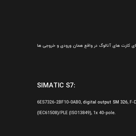
کار می رود. از این کارت های آنالوگ برای تبدیل A/D و D/A استفاده می شود. کانال های کارت های آنالوگ در واقع همان ورودی و خروجی ها
SIMATIC S7:
6ES7326-2BF10-0AB0,
digital output SM 326
, F-
(IEC61508)/PLE (ISO13849), 1x 40-pole.