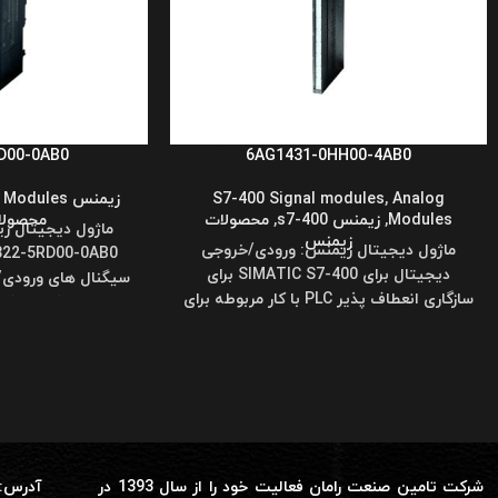
D00-0AB0
6AG1431-0HH00-4AB0
Analog
,
S7-400 Signal modules
زیمنس s7-300
O Modules
Modules
,
زیمنس s7-400
,
محصولات
محصولا
ماژول دیجیتال ز
زیمنس
ماژول دیجیتال زیمنس: ورودی/خروجی
دیجیتال برای SIMATIC S7-400 برای
سیگنال های ورودی
سازگاری انعطاف پذیر PLC با کار مربوطه برای
باینری کار می کن
اتصال سنسورها و
شرکت تامین صنعت رامان فعالیت خود را از سال 1393 در
آدرس: 