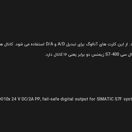
ماژول های آنالوگ را برای اتصال سنسورها و عملگر های آنالوگ به 
DO10x 24 V DC/2A PP, fail-safe digital output for SIMATIC S7F syst