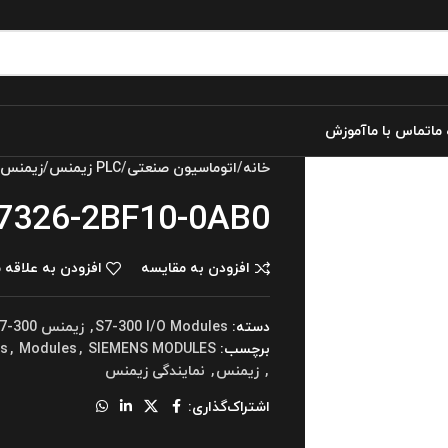
 ما
تماس با ما
آموزش
خانه
اتوماسیون صنعتی
PLC زیمنس
زیمنس 7-300
7326-2BF10-0AB0
افزودن به مقایسه
افزودن به علاقه 
دسته:
S7-300 I/O Modules
,
زیمنس s7-300
برچسب:
SIEMENS MODULES
,
Modules
,
es
,
زیمنس
,
نمایندگی زیمنس
اشتراک‌گذاری: