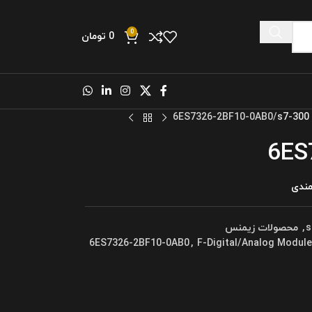
0
0
تومان
s
6ES7326-2BF10-0AB0
6ES
مندی
,
محصولات زیمنس
6ES7326-2BF10-0AB0
,
F-Digital/Analog Modul