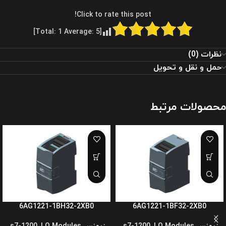
Click to rate this post!
]
1
Average:
5
[Total:
نظرات (0)
حمل و نقل و تحویل
محصولات مرتبط
6AG1221-1BH32-2XB0
6AG1221-1BF32-2XB0