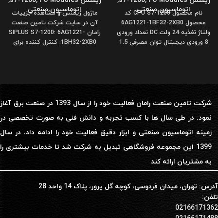
زیمنس s7-1200
I O Modules
,
,
زیمنس s7-1200
I O Modules
,
,
اتوماسیون صنعتی
اتوماسیون صنعتی
نام محصول CPU S7-1200 کد
ماژول زیمنس و مشاهده جزییات
محصول 6AG1221-1BF32-2XB0
آن در سایت شرکت تامین صنعت
ولتاژ تغذیه 24 ولت DC تعداد ورودی
رامان SIPLUS S7-1200: 6AG1221-
8 ورودی دیجیتال توان مصرفی 1.5
1BH32-2XB0: کنترل کننده برای
استفاده در
شرکت تامین صنعت رامان فعالیت خود را از سال 1393 در صنعت برق آغاز
نمود. در طی سال ها با کسب تجربه و دانش فنی به صورت تخصصی در
زمینه اتوماسیون صنعتی و ابزار دقیق فعالیت خود را ادامه داد. در سال
1399 این مجموعه فروشگاهی تبدیل به شرکت شد تا خدمات بیشتری را
به مشتریان ارائه کند
آدرس: تهران، میدان فردوسی، کوچه گل پرور، پلاک 14 واحد 28
تلفن:
02166171362