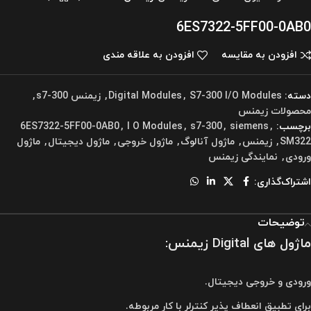
6ES7322-5FF00-0AB0
افزودن به مقایسه
افزودن به علاقه مندی
دسته:
S7-300 I/O Modules
,
Digital Modules
,
زیمنس s7-300
,
محصولات زیمنس
برچسب:
,
siemens
,
s7-300
,
I O Modules
,
6ES7322-5FF00-0AB0
SM322
,
زیمنس
,
ماژول آنالوگ
,
ماژول خروجی
,
ماژول دیجیتال
,
ماژول
ورودی
,
نمایندگی زیمنس
اشتراک‌گذاری:
توضیحات
ماژول های Digital زیمنس
:
ورودی و خروجی دیجیتال.
برای تطبیق انعطاف پذیر کنترلر با کار مربوطه.