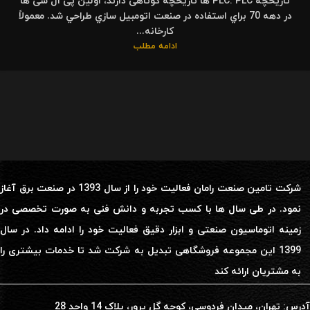
تاریخچه PLC: PLC ها تاریخچه کوتاهی دارند، اولین پی ال سی ها
در دهه 70 ﺑﺮاي اﺳﺘﻔﺎده در ﺻﻨﻌﺖ اﺗﻮﻣﺒﻴﻞ ﺳﺎزي ﻃﺮاﺣﻲ ﺷﺪ. معمولاً
کارخانه...
ادامه مطلب
شرکت تامین صنعت رامان فعالیت خود را از سال 1393 در صنعت برق آغاز
نمود. در طی سال ها با کسب تجربه و دانش فنی به صورت تخصصی در
زمینه اتوماسیون صنعتی و ابزار دقیق فعالیت خود را ادامه داد. در سال
1399 این مجموعه فروشگاهی تبدیل به شرکت شد تا خدمات بیشتری را
به مشتریان ارائه کند
آدرس: تهران، میدان فردوسی، کوچه گل پرور، پلاک 14 واحد 28