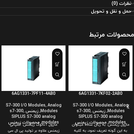
نظرات (0)
حمل و نقل و تحویل
محصولات مرتبط
6AG1331-7PF11-4AB0
6AG1331-7KF02-2AB0
S7-300 I/O Modules
,
Analog
S7-300 I/O Modules
,
Analog
Modules
,
زیمنس s7-300
,
Modules
,
زیمنس s7-300
,
SIPLUS S7-300 analog
SIPLUS S7-300 analog
modules
,
محصولات زیمنس
modules
,
محصولات زیمنس
ماژول زیمنس: به زبان ساده میتوان
ماژول آنالوگ زیمنس: کمپانی
به این گونه تعریف نمود، به کلیه
زیمنس علاوه بر تولید پی ال سی