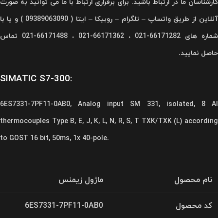
کارشناسان ما در ارتباط باشید. برای برقراری ارتباط با ما می توانید به صورت
آنلاین از طریق واتساپ – تلگرام – روبیکا – ایتا ( 09389063090 ) و یا با
شماره های 66171282-021 ، 66171362-021 ، 66171488-021 تماس
حاصل نمایید.
SIMATIC S7-300:
6ES7331-7PF11-0AB0, Analog input SM 331, isolated, 8 AI
thermocouples Type B, E, J, K, L, N, R, S, T TXK/TXK (L) according
to GOST 16 bit, 50ms, 1x 40-pole.
نام محصول
ماژول زیمنس
کد محصول
6ES7331-7PF11-0AB0