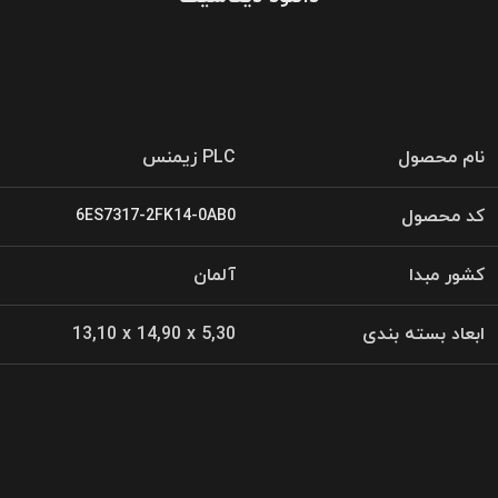
نام محصول
PLC زیمنس
کد محصول
6ES7317-2FK14-0AB0
کشور مبدا
آلمان
ابعاد بسته بندی
13,10 x 14,90 x 5,30