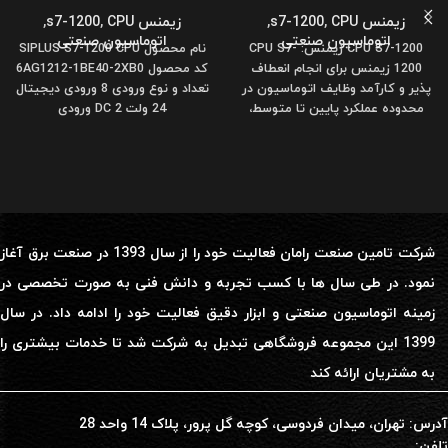
زیمنس s7-1200
CPU
,
,
زیمنس s7-1200
CPU
,
,
اتوماسیون صنعتی
اتوماسیون صنعتی
CPU S7-1200 زیمنس: CPU S7-
نام محصول SIPLUS S7-1200 CPU
1200 زیمنس برای انجام انعطاف
کد محصول 6AG1212-1BE40-2XB0
پذیر و کارآمد وظایف اتوماسیون در
تعداد و نوع ورودی 8 ورودی دیجیتال
محدوده عملکرد پایین تا متوسط،
24 ولت DC 2 ورودی
شرکت تامین صنعت رامان فعالیت خود را از سال 1393 در صنعت برق آغاز
نمود. در طی سال ها با کسب تجربه و دانش فنی به صورت تخصصی در
زمینه اتوماسیون صنعتی و ابزار دقیق فعالیت خود را ادامه داد. در سال
1399 این مجموعه فروشگاهی تبدیل به شرکت شد تا خدمات بیشتری را
به مشتریان ارائه کند
آدرس: تهران، میدان فردوسی، کوچه گل پرور، پلاک 14 واحد 28
تلفن: