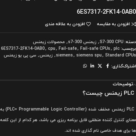
6ES7317-2FK14-0AB0
افزودن به مقایسه
افزودن به علاقه مندی
دسته:
S7-300 CPU
,
زیمنس s7-300
,
محصولات زیمنس
برچسب:
plc
,
Fail-safe CPUs
,
Fail-safe
,
cpu
,
6ES7317-2FK14-0AB0
Standard CPUs
,
siemens spu
,
siemens
,
زیمنس
,
سی پی یو زیمنس
اشتراک‌گذاری:
توضیحات
PLC زیمنس چیست؟
PLC زیمنس مخفف شده (PLC= Programmable Logic Controller) به
معنای کنترل کننده منطقی قابل برنامه ریزی می باشد، هر کدام از این کلمه
ها برای هدف خاصی نام گذاری شده اند.