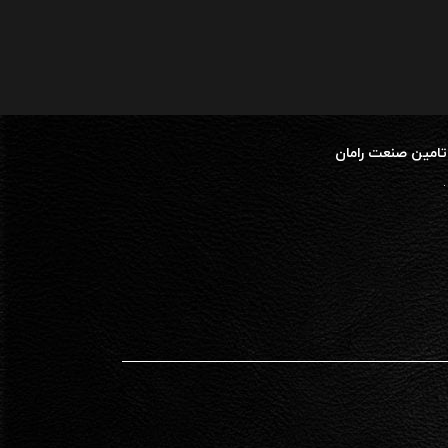
ماژول خروجی 
ماژول، سیگنال 
سیستم باینری
تامین صنعت رامان