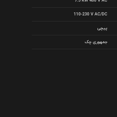
7.5 KW 400 V AC
110-230 V AC/DC
پیچی
جمهوری چک