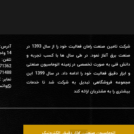
شرکت تامین صنعت رامان فعالیت خود را از سال 1393 در
آدرس: 
14 واحد 28
صنعت برق آغاز نمود. در طی سال ها با کسب تجربه و
تلفن:
دانش فنی به صورت تخصصی در زمینه اتوماسیون صنعتی
71362
71488
و ابزار دقیق فعالیت خود را ادامه داد. در سال 1399 این
نمابر: 02166171282
مجموعه فروشگاهی تبدیل به شرکت شد تا خدمات
واتساپ: 0
بیشتری را به مشتریان ارائه کند
اتوماسیون صنعتی. ابزار دقیق. الکترونیک