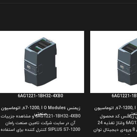
6AG1221-1BH32-4XB0
6AG1221-1B
I
,
,
اتوماسیون
زیمنس s7-1200
I O Modules
,
,
اتوماسیون
عتی
صنعتی
ل زیمنس کد محصول
6AG1221-1BH32-4XB0 و مشاهده جزییات
6AG1221-1BF32-4XB0 ولتاژ تغذیه 24
آن در سایت شرکت تامین صنعت رامان
ولت DC تعداد ورودی 8 ورودی دیجیتال توان
SIPLUS S7-1200 کنترل کننده برای استفاده
 1.5
در سخت ترین