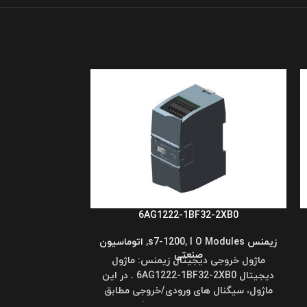
6AG1222-1BF32-2XB0
زیمنس s7-1200
I O Modules
,
,
اتوماسیون
صنعتی
ماژول خروجی دیجیتال زیمنس: ماژول
2-4XB0
دیجیتال 6AG1222-1BF32-2XB0 . در این
ماژول، سیگنال های ورودی/خروجی مطابق
زیمنس s7-1200
 Modules
سیستم باینری کار می کنند(یعنی