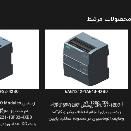
محصولات مرتبط
F32-4XB0
6AG1212-1AE40-4XB0
زیمنس s7-1200
CPU
,
,
اتوماسیون صنعتی
زیمنس s7-1200
 O Modules
CPU S7-1200 زیمنس: CPU S7-1200
صن
نام محصول ماژو
زیمنس برای انجام انعطاف پذیر و کارآمد
وظایف اتوماسیون در محدوده عملکرد پایین
تا متوسط،
مصرفی