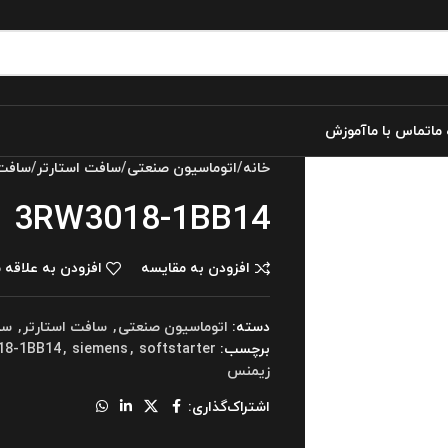
 ما
تماس با ما
آموزش
خانه
اتوماسیون صنعتی
سافت استارتر
سافت 
3RW3018-1BB14
افزودن به مقایسه
افزودن به علاقه 
دسته:
اتوماسیون صنعتی
,
سافت استارتر
,
سا
برچسب:
softstarter
,
siemens
,
18-1BB14
زیمنس
اشتراک‌گذاری: