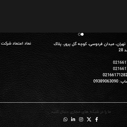
نماد اعتماد شرکت 
تهران، میدان فردوسی، کوچه گل پرور، پلاک
021661
021661
0938906309
ما را در شبکه های مجازی دنبال کنید