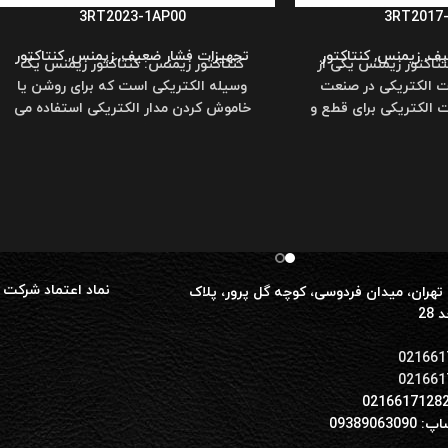
3RT2023-1AP00
3RT2017
یف
,
زیمنس
,
کنتاکتور
تجهیزات فشار ضعیف
,
زیمنس
,
کنتاکتور
نتاکتور زیمنس یکی از
کنتاکتور زیمنس: کنتاکتور زیمنس یک
ات الکتریکی در صنعت
وسیله الکتریکی است که برای روشن یا
 الکتریکی برای قطع و
خاموش کردن مدار الکتریکی استفاده می
جریان
شود و
نماد اعتماد شرکت 
تهران، میدان فردوسی، کوچه گل پرور، پلاک
021661
021661
0938906309