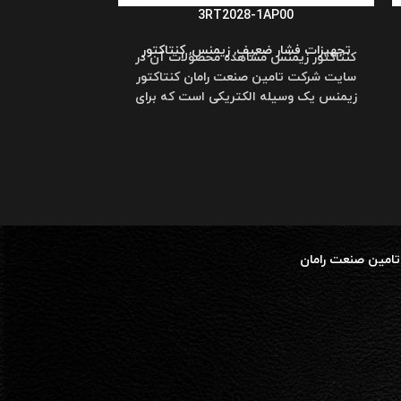
3RT2028-1AP00
تجهیزات فشار ضعیف
,
زیمنس
,
کنتاکتور
کنتاکتور زیمنس مشاهده محصولات آن در
سایت شرکت تامین صنعت رامان کنتاکتور
A10
زیمنس یک وسیله الکتریکی است که برای
روشن یا خاموش کردن
تجهیزات فشار 
کلید‌ زیمنس ترک
بیمتال است که مو
تامین صنعت رامان