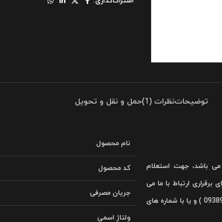
اشتراک‌گذاری:
توضیحات
نظرات (1)
حمل و نقل و تحویل
نام محصول
ی باشد، جهت استعلام
کد محصول
 برقراری ارتباط با ما می
جریان مصرفی
توانید به صورت آنلاین از طریق واتساپ – تلگرام – روبیکا – ایتا ( 09389063090 ) و یا با شماره های
ولتاژ اسمی