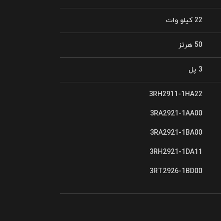
22 کیلو وات
50 هرتز
3 پل
3RH2911-1HA22
3RA2921-1AA00
3RA2921-1BA00
3RH2921-1DA11
3RT2926-1BD00