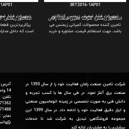
-1AP01
3RT2016-1AP01
تجهیزات فشار ضعیف
,
زیمنس
,
کنتاکتور
تجهیزات فشار ضع
کنتاکتور زیمنس: شرکت تامین صنعت رامان
کنتاکتور زیمنس: ک
تامین کننده محصولات کمپانی زیمنس می
پرکاربردترین قطع
باشد، جهت استعلام قیمت، مشاوره و خرید
است که داخل مدارات
کنتاکتور زیمنس
وصل 
شرکت تامین صنعت رامان فعالیت خود را از سال 1393 در
آدرس: 
14 واحد 28
صنعت برق آغاز نمود. در طی سال ها با کسب تجربه و
تلفن:
دانش فنی به صورت تخصصی در زمینه اتوماسیون صنعتی
71362
71488
و ابزار دقیق فعالیت خود را ادامه داد. در سال 1399 این
نمابر: 02166171282
مجموعه فروشگاهی تبدیل به شرکت شد تا خدمات
واتساپ: 0
بیشتری را به مشتریان ارائه کند