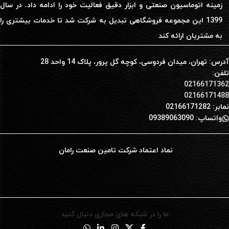
زمینه اتوماسیون صنعتی و ابزار دقیق فعالیت خود را ادامه داد. در سال
1399 این مجموعه فروشگاهی تبدیل به شرکت شد تا خدمات بیشتری را
به مشتریان ارائه کند
آدرس: تهران، میدان فردوسی، کوچه گل پرور، پلاک 14 واحد 28
تلفن:
02166171362
02166171488
نمابر: 02166171282
واتساپ: 09389063090
نماد اعتماد شرکت تامین صنعت رامان
ما را در شبکه های مجازی دنبال کنید