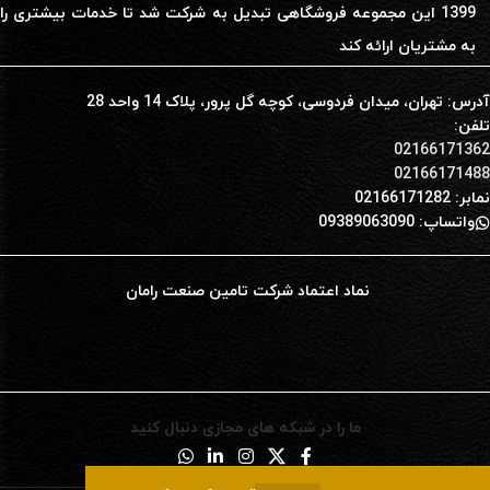
1399 این مجموعه فروشگاهی تبدیل به شرکت شد تا خدمات بیشتری را
به مشتریان ارائه کند
آدرس: تهران، میدان فردوسی، کوچه گل پرور، پلاک 14 واحد 28
تلفن:
02166171362
02166171488
نمابر: 02166171282
واتساپ: 09389063090
نماد اعتماد شرکت تامین صنعت رامان
ما را در شبکه های مجازی دنبال کنید
0