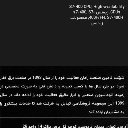
S7-400 CPU
,
High-availability
CPUs
,
زیمنس s7-400
S7-
,
S7-400H
,
400F/FH
,
محصولات
زیمنس
شرکت تامین صنعت رامان فعالیت خود را از سال 1393 در صنعت برق آغاز
نمود. در طی سال ها با کسب تجربه و دانش فنی به صورت تخصصی در
زمینه اتوماسیون صنعتی و ابزار دقیق فعالیت خود را ادامه داد. در سال
1399 این مجموعه فروشگاهی تبدیل به شرکت شد تا خدمات بیشتری را
به مشتریان ارائه کند
آدرس: تهران، میدان فردوسی، کوچه گل پرور، پلاک 14 واحد 28