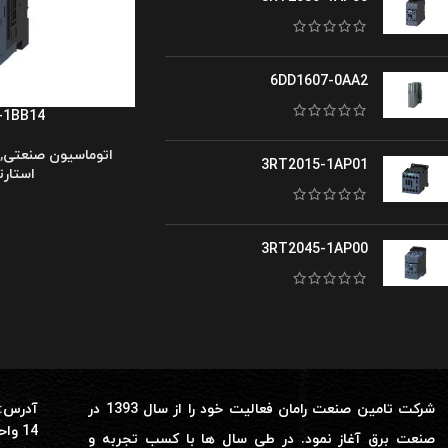
6DD1607-0AA2
-1BB14
اتوماسیون صنعتی
,
3RT2015-1AP01
استارت
3RT2045-1AP00
شرکت تامین صنعت رامان فعالیت خود را از سال 1393 در
آدرس: 
14 واحد 28
صنعت برق آغاز نمود. در طی سال ها با کسب تجربه و