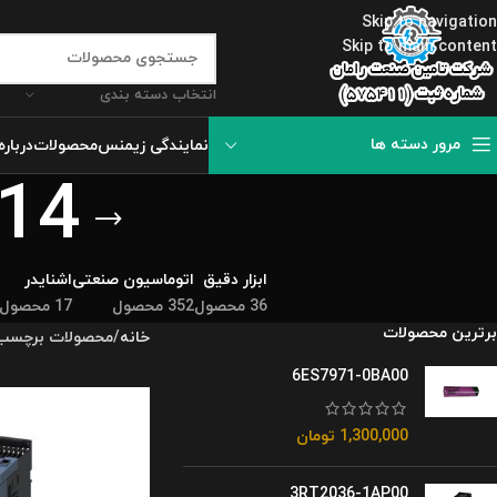
Skip to navigation
Skip to main content
انتخاب دسته بندی
مرور دسته ها
نمایندگی زیمنس
محصولات
درباره
14
ابزار دقیق
اتوماسیون صنعتی
اشنایدر
36 محصول
352 محصول
17 محصول
برترین محصولات
خانه
محصولات برچسب خورده “B14
6ES7971-0BA00
1,300,000
تومان
3RT2036-1AP00