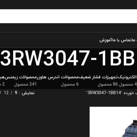
 ما
تماس با ما
آموزش
3RW3047-1BB
الکترونیک
تجهیزات فشار ضعیف
محصولات اندرس هاوزر
محصولات زیمنس
هید
4 محصول
86 محصول
6 محصول
241 محصول
2 محصول
3RW3047-1B”
نمایش
9
12